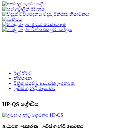
මුල් පිටුව
නිෂ්පාදන
රික්ත එසවුම් ආධාරක උපකරණ
උඩිස් ගැන්ට්‍රි දොඹකර
HP-QS ශ්‍රේණිය
ආධාරක උපකරණ - උඩිස් ගැන්ට්‍රි දොඹකර