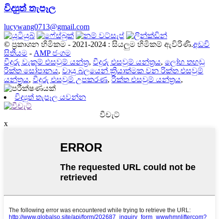
විද්‍යුත් තැපෑල
lucywang0713@gmail.com
© ප්‍රකාශන හිමිකම - 2021-2024 : සියලුම හිමිකම් ඇවිරිණි.
අඩවි
සිතියම
-
AMP ජංගම
වීදුරු වැකුම් එසවුම් යන්ත්‍ර
,
වීදුරු එසවුම් යන්ත්‍රය
,
ලෝහ තහඩු
රික්ත සෝපානය
,
වායු බලයෙන් ක්‍රියාත්මක වන රික්ත එසවුම්
යන්ත්‍රය
,
වීදුරු එසවුම් උපකරණ
,
රික්ත එසවුම් යන්ත්‍රය
,
විද්‍යුත් තැපෑල යවන්න
වීචැට්
x