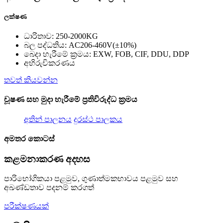
ලක්ෂණ
ධාරිතාව: 250-2000KG
බල පද්ධතිය: AC206-460V(±10%)
බෙදා හැරීමේ ක්‍රමය: EXW, FOB, CIF, DDU, DDP
අභිරුචිකරණය
තවත් කියවන්න
චූෂණ සහ මුදා හැරීමේ ප්‍රතිවිරුද්ධ ක්‍රමය
අතින් පාලනය
දුරස්ථ පාලකය
අමතර කොටස්
කළමනාකරණ අදහස
පාරිභෝගිකයා පළමුව, ගුණාත්මකභාවය පළමුව සහ
අඛණ්ඩතාව පදනම් කරගත්
පරීක්ෂණයක්