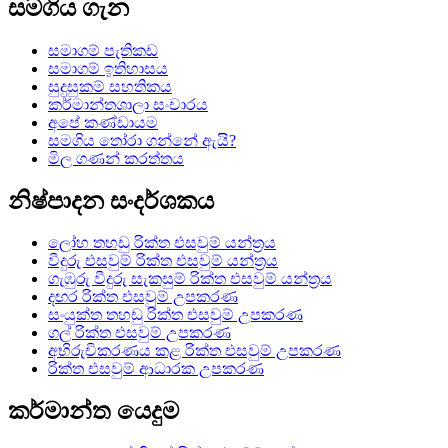
සමගිය ගැන
සමාගම් පැතිකඩ
සමාගම් ඉතිහාසය
සුදුසුකම් සහතිකය
කර්මාන්තශාලා සංචාරය
අපේ කණ්ඩායම
සමගිය තෝරා ගන්නේ ඇයි?
මිල ගණන් කරත්තය
නිෂ්පාදන සංදර්ශකය
ලෝහ තහඩු රික්ත එසවුම් යන්ත්‍රය
වීදුරු එසවුම් රික්ත එසවුම් යන්ත්‍රය
ගැඹුරු වීදුරු සැකසුම් රික්ත එසවුම් යන්ත්‍රය
දඟර රික්ත එසවුම් උපකරණ
සංයුක්ත තහඩු රික්ත එසවුම් උපකරණ
ගල් රික්ත එසවුම් උපකරණ
අභිරුචිකරණය කළ රික්ත එසවුම් උපකරණ
රික්ත එසවුම් ආධාරක උපකරණ
කර්මාන්ත යෙදුම