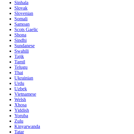
Sinhala
Slovak
Slovenian
Somali
Samoan
Scots Gaelic
Shona
Sindhi
Sundanese
Swahili
Tajik
Tamil
Telugu
Thai
Ukrainian
Urdu
Uzbek
Vietnamese
Welsh
Xhosa
Yiddish
Yoruba
Zulu
Kinyarwanda
Tatar