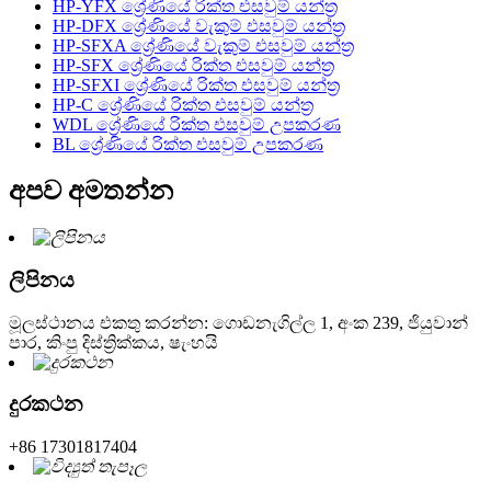
HP-YFX ශ්‍රේණියේ රික්ත එසවුම් යන්ත්‍ර
HP-DFX ශ්‍රේණියේ වැකුම් එසවුම් යන්ත්‍ර
HP-SFXA ශ්‍රේණියේ වැකුම් එසවුම් යන්ත්‍ර
HP-SFX ශ්‍රේණියේ රික්ත එසවුම් යන්ත්‍ර
HP-SFXI ශ්‍රේණියේ රික්ත එසවුම් යන්ත්‍ර
HP-C ශ්‍රේණියේ රික්ත එසවුම් යන්ත්‍ර
WDL ශ්‍රේණියේ රික්ත එසවුම් උපකරණ
BL ශ්‍රේණියේ රික්ත එසවුම් උපකරණ
අපව අමතන්න
ලිපිනය
මූලස්ථානය එකතු කරන්න: ගොඩනැගිල්ල 1, අංක 239, ජියුවාන්
පාර, කිංපු දිස්ත්‍රික්කය, ෂැංහයි
දුරකථන
+86 17301817404