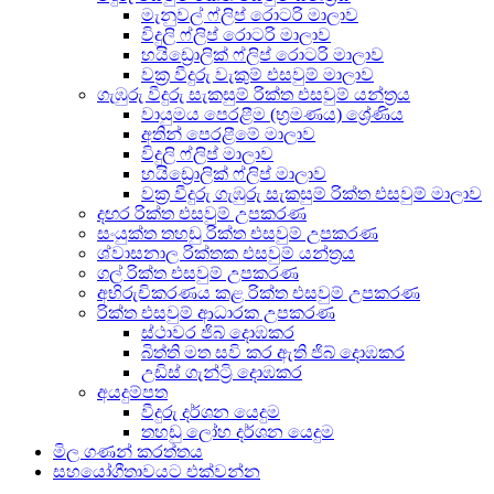
මැනුවල් ෆ්ලිප් රොටරි මාලාව
විදුලි ෆ්ලිප් රොටරි මාලාව
හයිඩ්‍රොලික් ෆ්ලිප් රොටරි මාලාව
වක්‍ර වීදුරු වැකුම් එසවුම් මාලාව
ගැඹුරු වීදුරු සැකසුම් රික්ත එසවුම් යන්ත්‍රය
වායුමය පෙරළීම (භ්‍රමණය) ශ්‍රේණිය
අතින් පෙරළීමේ මාලාව
විදුලි ෆ්ලිප් මාලාව
හයිඩ්‍රොලික් ෆ්ලිප් මාලාව
වක්‍ර වීදුරු ගැඹුරු සැකසුම් රික්ත එසවුම් මාලාව
දඟර රික්ත එසවුම් උපකරණ
සංයුක්ත තහඩු රික්ත එසවුම් උපකරණ
ශ්වාසනාල රික්තක එසවුම් යන්ත්‍රය
ගල් රික්ත එසවුම් උපකරණ
අභිරුචිකරණය කළ රික්ත එසවුම් උපකරණ
රික්ත එසවුම් ආධාරක උපකරණ
ස්ථාවර ජිබ් දොඹකර
බිත්ති මත සවි කර ඇති ජිබ් දොඹකර
උඩිස් ගැන්ට්‍රි දොඹකර
අයදුම්පත
වීදුරු දර්ශන යෙදුම
තහඩු ලෝහ දර්ශන යෙදුම
මිල ගණන් කරත්තය
සහයෝගීතාවයට එක්වන්න