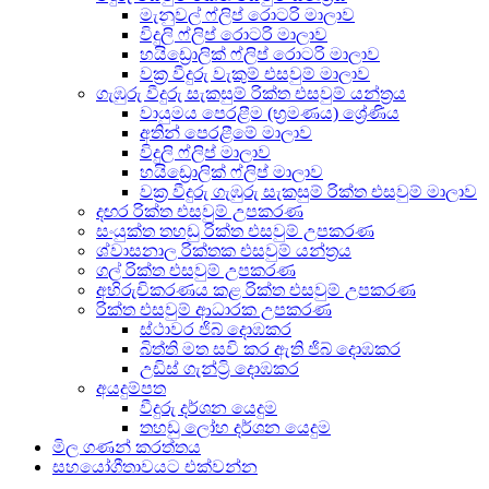
මැනුවල් ෆ්ලිප් රොටරි මාලාව
විදුලි ෆ්ලිප් රොටරි මාලාව
හයිඩ්‍රොලික් ෆ්ලිප් රොටරි මාලාව
වක්‍ර වීදුරු වැකුම් එසවුම් මාලාව
ගැඹුරු වීදුරු සැකසුම් රික්ත එසවුම් යන්ත්‍රය
වායුමය පෙරළීම (භ්‍රමණය) ශ්‍රේණිය
අතින් පෙරළීමේ මාලාව
විදුලි ෆ්ලිප් මාලාව
හයිඩ්‍රොලික් ෆ්ලිප් මාලාව
වක්‍ර වීදුරු ගැඹුරු සැකසුම් රික්ත එසවුම් මාලාව
දඟර රික්ත එසවුම් උපකරණ
සංයුක්ත තහඩු රික්ත එසවුම් උපකරණ
ශ්වාසනාල රික්තක එසවුම් යන්ත්‍රය
ගල් රික්ත එසවුම් උපකරණ
අභිරුචිකරණය කළ රික්ත එසවුම් උපකරණ
රික්ත එසවුම් ආධාරක උපකරණ
ස්ථාවර ජිබ් දොඹකර
බිත්ති මත සවි කර ඇති ජිබ් දොඹකර
උඩිස් ගැන්ට්‍රි දොඹකර
අයදුම්පත
වීදුරු දර්ශන යෙදුම
තහඩු ලෝහ දර්ශන යෙදුම
මිල ගණන් කරත්තය
සහයෝගීතාවයට එක්වන්න