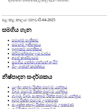
පළ කළ කාලය: ජනවාරි-04-2025
සමගිය ගැන
සමාගම් පැතිකඩ
සමාගම් ඉතිහාසය
සුදුසුකම් සහතිකය
කර්මාන්තශාලා සංචාරය
අපේ කණ්ඩායම
සමගිය තෝරා ගන්නේ ඇයි?
මිල ගණන් කරත්තය
නිෂ්පාදන සංදර්ශකය
ලෝහ තහඩු රික්ත එසවුම් යන්ත්‍රය
වීදුරු එසවුම් රික්ත එසවුම් යන්ත්‍රය
ගැඹුරු වීදුරු සැකසුම් රික්ත එසවුම් යන්ත්‍රය
දඟර රික්ත එසවුම් උපකරණ
සංයුක්ත තහඩු රික්ත එසවුම් උපකරණ