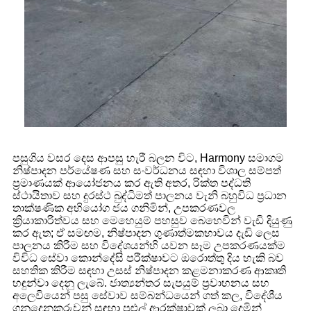
පසුගිය වසර දෙස ආපසු හැරී බලන විට, Harmony සමාගම
නිෂ්පාදන පර්යේෂණ සහ සංවර්ධනය සඳහා විශාල සම්පත්
ප්‍රමාණයක් ආයෝජනය කර ඇති අතර, රික්ත පද්ධති
ස්ථායිතාව සහ දුරස්ථ බුද්ධිමත් පාලනය වැනි බහුවිධ ප්‍රධාන
තාක්ෂණික අභියෝග ජය ගනිමින්, උපකරණවල
ක්‍රියාකාරිත්වය සහ මෙහෙයුම් පහසුව බෙහෙවින් වැඩි දියුණු
කර ඇත; ඒ සමඟම, නිෂ්පාදන ගුණාත්මකභාවය දැඩි ලෙස
පාලනය කිරීම සහ විදේශයන්හි යවන සෑම උපකරණයක්ම
විවිධ සේවා කොන්දේසි පරීක්ෂාවට ඔරොත්තු දිය හැකි බව
සහතික කිරීම සඳහා උසස් නිෂ්පාදන කළමනාකරණ ආකෘති
හඳුන්වා දෙනු ලැබේ. ජාත්‍යන්තර සැපයුම් ප්‍රවාහනය සහ
අලෙවියෙන් පසු සේවාව සම්බන්ධයෙන් ගත් කල, විදේශීය
ගනුදෙනුකරුවන් සඳහා පුළුල් ආරක්ෂාවක් ලබා දෙමින්