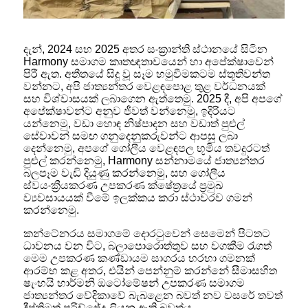
දැන්, 2024 සහ 2025 අතර සංක්‍රාන්ති ස්ථානයේ සිටින
Harmony සමාගම කෘතඥතාවයෙන් හා අපේක්ෂාවෙන්
පිරී ඇත. අතීතයේ සිදු වූ සෑම හමුවීමකටම ස්තූතිවන්ත
වන්නට, අපි ජාත්‍යන්තර වෙළඳපොළ තුළ වර්ධනයක්
සහ විශ්වාසයක් ලබාගෙන ඇත්තෙමු. 2025 දී, අපි අපගේ
අපේක්ෂාවන්ට අනුව ජීවත් වන්නෙමු, ඉදිරියට
යන්නෙමු, වඩා හොඳ නිෂ්පාදන සහ වඩාත් පුළුල්
සේවාවන් සමඟ ගනුදෙනුකරුවන්ට ආපසු ලබා
දෙන්නෙමු, අපගේ ගෝලීය වෙළඳපල භූමිය තවදුරටත්
පුළුල් කරන්නෙමු, Harmony සන්නාමයේ ජාත්‍යන්තර
බලපෑම වැඩි දියුණු කරන්නෙමු, සහ ගෝලීය
ස්වයංක්‍රීයකරණ උපකරණ ක්ෂේත්‍රයේ ප්‍රමුඛ
ව්‍යවසායයක් වීමේ ඉලක්කය කරා ස්ථාවරව ගමන්
කරන්නෙමු.
කන්ටේනරය සමාගමේ දොරටුවෙන් සෙමෙන් පිටතට
ධාවනය වන විට, බලාපොරොත්තුව සහ වගකීම රැගත්
මෙම උපකරණ කණ්ඩායම සාගරය හරහා ගමනක්
ආරම්භ කළ අතර, එයින් පෙන්නුම් කරන්නේ සීමාසහිත
ෂැංහයි හාර්මනි ඔටෝමේෂන් උපකරණ සමාගම
ජාත්‍යන්තර වේදිකාවේ බැබළෙන බවත් නව වසරේ තවත්
දීප්තිමත් පරිච්ඡේද ලියනු ඇති බවත්ය.