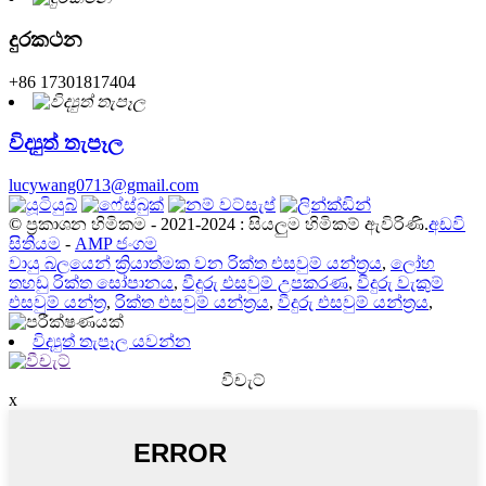
දුරකථන
+86 17301817404
විද්‍යුත් තැපෑල
lucywang0713@gmail.com
© ප්‍රකාශන හිමිකම - 2021-2024 : සියලුම හිමිකම් ඇවිරිණි.
අඩවි
සිතියම
-
AMP ජංගම
වායු බලයෙන් ක්‍රියාත්මක වන රික්ත එසවුම් යන්ත්‍රය
,
ලෝහ
තහඩු රික්ත සෝපානය
,
වීදුරු එසවුම් උපකරණ
,
වීදුරු වැකුම්
එසවුම් යන්ත්‍ර
,
රික්ත එසවුම් යන්ත්‍රය
,
වීදුරු එසවුම් යන්ත්‍රය
,
විද්‍යුත් තැපෑල යවන්න
වීචැට්
x