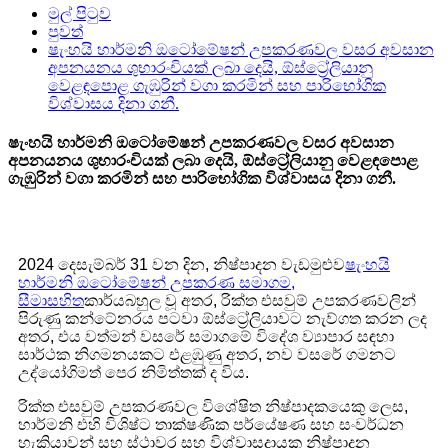
මුල් පිටුව
පුවත්
ෂැංහයි හාර්මනි ඔටෝමේෂන් උපකරණවල වසර අවසාන
අපනයනය ශුභාරංචියක් ලබා දෙයි, ඕස්ට්‍රේලියානු
වෙළඳපොළ ගැඹුරින් වගා කරමින් සහ පාරිභෝගික
විශ්වාසය දිනා ගනී.
ෂැංහයි හාර්මනි ඔටෝමේෂන් උපකරණවල වසර අවසාන
අපනයනය ශුභාරංචියක් ලබා දෙයි, ඕස්ට්‍රේලියානු වෙළඳපොළ
ගැඹුරින් වගා කරමින් සහ පාරිභෝගික විශ්වාසය දිනා ගනී.
2024 දෙසැම්බර් 31 වන දින, නිෂ්පාදන වැඩමුළුව
ෂැංහයි
හාර්මනි ඔටෝමේෂන් උපකරණ සමාගම,
සීමාසහිත
කාර්යබහුල වූ අතර, රික්ත එසවුම් උපකරණවලින්
පිරුණු කන්ටේනරය පටවා ඕස්ට්‍රේලියාවට නැව්ගත කරන ලද
අතර, එය වත්මන් වසරේ සමාගමේ විදේශ ව්‍යාපාර සඳහා
සාර්ථක නිගමනයකට එළඹුණු අතර, නව වසරේ ගමනට
උද්යෝගිමත් පෙර නිමිත්තක් ද විය.
රික්ත එසවුම් උපකරණවල විශේෂිත නිෂ්පාදකයෙකු ලෙස,
හාර්මනි එහි විශිෂ්ට තාක්ෂණික පර්යේෂණ සහ සංවර්ධන
හැකියාවන් සහ ස්ථාවර සහ විශ්වාසදායක නිෂ්පාදන