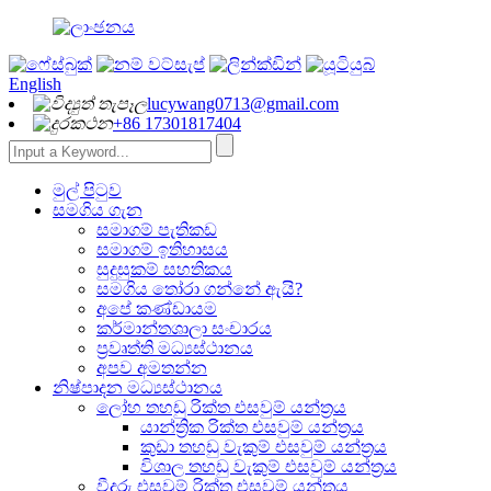
English
lucywang0713@gmail.com
+86 17301817404
මුල් පිටුව
සමගිය ගැන
සමාගම් පැතිකඩ
සමාගම් ඉතිහාසය
සුදුසුකම් සහතිකය
සමගිය තෝරා ගන්නේ ඇයි?
අපේ කණ්ඩායම
කර්මාන්තශාලා සංචාරය
ප්‍රවෘත්ති මධ්‍යස්ථානය
අපව අමතන්න
නිෂ්පාදන මධ්‍යස්ථානය
ලෝහ තහඩු රික්ත එසවුම් යන්ත්‍රය
යාන්ත්‍රික රික්ත එසවුම් යන්ත්‍රය
කුඩා තහඩු වැකුම් එසවුම් යන්ත්‍රය
විශාල තහඩු වැකුම් එසවුම් යන්ත්‍රය
වීදුරු එසවුම් රික්ත එසවුම් යන්ත්‍රය