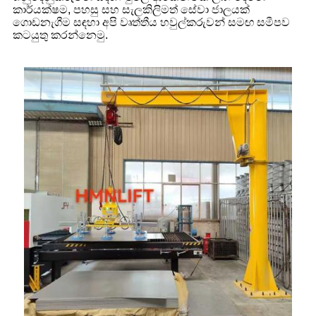
කාර්යක්ෂම, පහසු සහ සැලකිලිමත් සේවා ජාලයක්
ගොඩනැගීම සඳහා අපි වෘත්තීය හවුල්කරුවන් සමඟ සමීපව
කටයුතු කරන්නෙමු.