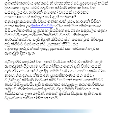
ගුණාත්මකභාවය හේතුවෙන් ජාත්‍යන්තර වෙළඳපොලේ නමක්
දිනාගෙන ඇත. මෙම නැව්ගත කිරීමේ ගමනාන්තය වන
ඕස්ට්‍රේලියාව, හාර්මනි බොහෝ වාරයක් සාර්ථකව
සහයෝගයෙන් කටයුතු කර ඇති පක්ෂපාතී
ගනුදෙනුකරුවෙකි. වසර ගණනාවක් පුරා, හාර්මනි විසින්
සකස් කරන ලද
රික්ත එසවීම
දේශීය කාර්මික නිෂ්පාදනයේ
විවිධාංගීකරණය වූ ද්‍රව්‍ය හැසිරවීමේ අවශ්‍යතා සපුරාලීම සඳහා
ඕස්ට්‍රේලියානු පාරිභෝගිකයින්ට විසඳුම්, නිෂ්පාදන
කාර්යක්ෂමතාව වැඩි දියුණු කිරීමට සහ මෙහෙයුම් පිරිවැය
අඩු කිරීමට ව්‍යවසායන්ට උපකාර කිරීම, එය
ගනුදෙනුකරුවන්ගේ ඉහළ ප්‍රශංසාව සහ බොහෝ නැවත
ඇණවුම් දිනා ඇත.
පිළිගැනීම සතුටක් වන අතර විශ්වාස කිරීම වගකීමකි. සෑම
ඇණවුමක් පිටුපසම පාරිභෝගිකයාගෙන් දැඩි විශ්වාසයක්
ඇති බව අපි හොඳින් දනිමු. මෙම විශ්වාසය අපව තාක්ෂණික
නවෝත්පාදනය, නිෂ්පාදන ප්‍රශස්තිකරණය සහ සේවා
වැඩිදියුණු කිරීමේ මාවතේ කිසි විටෙකත් නතර නොකිරීමට
අපව පොළඹවයි. දැඩි ජාත්‍යන්තර වෙළඳපල තරඟකාරිත්වය
හමුවේ නිරන්තරයෙන් අපවම බිඳ දැමීමට විශ්වාසය සහ
අධිෂ්ඨානය ලබා දෙමින්, අපගේ ප්‍රගතිය පිටුපස ඇති ගාමක
බලවේගය පාරිභෝගික සහායයි.